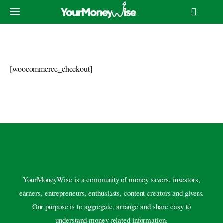
[woocommerce_checkout]
मुखपृष्ठ
बचत
निवेश
सीखे
YourMoneyWise is a community of money savers, investors,
earners, entrepreneurs, enthusiasts, content creators and givers.
कमाए
Our purpose is to aggregate, arrange and share easy to
understand money related information.