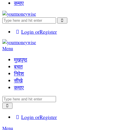
कमाए
Login or
Register
Menu
मुखपृष्ठ
बचत
निवेश
सीखे
कमाए
Login or
Register
Menu