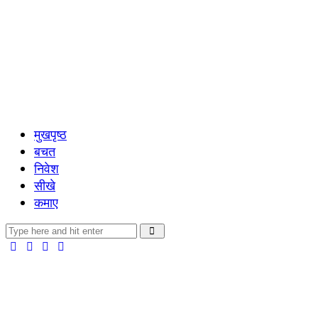
मुखपृष्ठ
बचत
निवेश
सीखे
कमाए