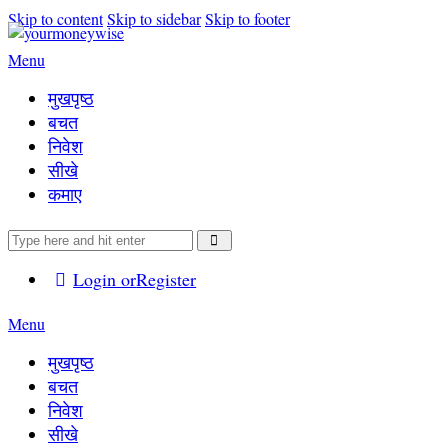
Skip to content
Skip to sidebar
Skip to footer
Menu
मुखपृष्ठ
बचत
निवेश
सीखे
कमाए
Login or
Register
Menu
मुखपृष्ठ
बचत
निवेश
सीखे