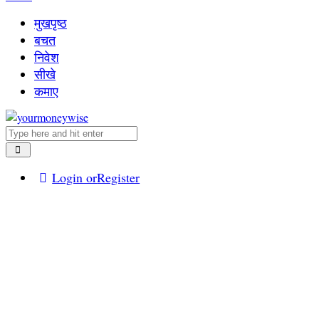
मुखपृष्ठ
बचत
निवेश
सीखे
कमाए
Login or
Register