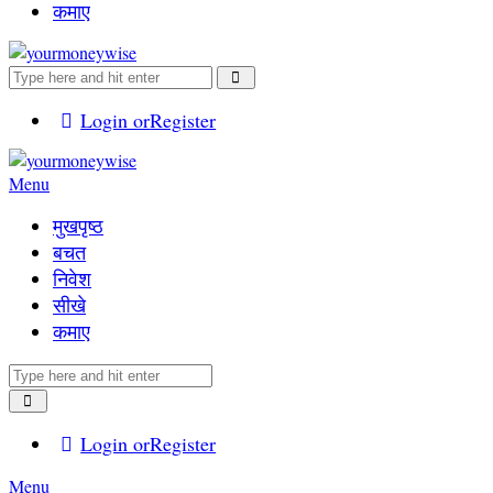
कमाए
Login or
Register
Menu
मुखपृष्ठ
बचत
निवेश
सीखे
कमाए
Login or
Register
Menu