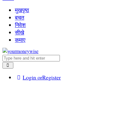
मुखपृष्ठ
बचत
निवेश
सीखे
कमाए
Login or
Register