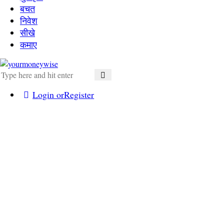
बचत
निवेश
सीखे
कमाए
Login or
Register